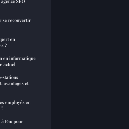
e agence SEO
 se reconvertir
xpert en
es ?
on en informatique
e actuel
-stations
t, avantages et
 les employés en
 ?
e à Pau pour