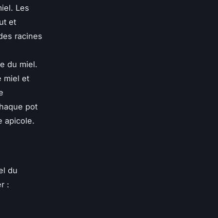
iel. Les
ut et
 des racines
e du miel.
 miel et
e
chaque pot
 apicole.
el du
r :