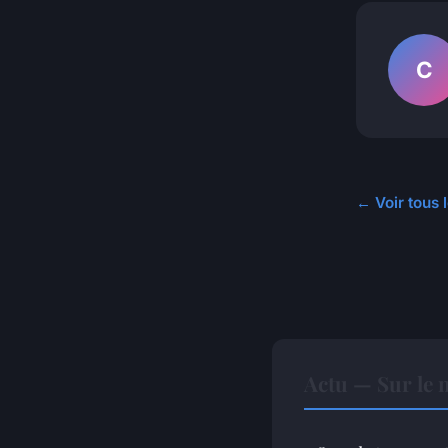
C
← Voir tous l
Actu — Sur le 