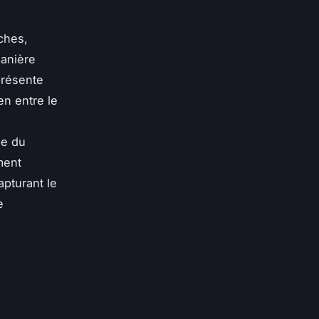
ches,
manière
eprésente
en entre le
pe du
ment
apturant le
e