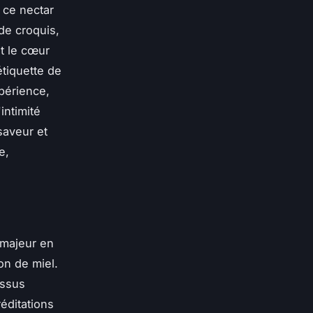
 ce nectar
de croquis,
t le cœur
étiquette de
périence,
intimité
 saveur et
e,
e majeur en
on de miel.
essus
éditations