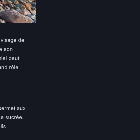
 visage de
de son
iel peut
and rôle
 permet aux
ce sucrée.
lis