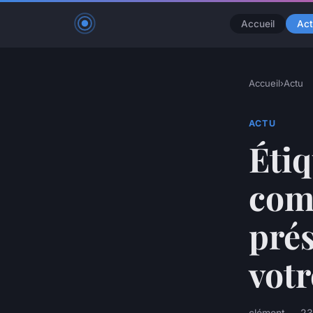
Accueil
Act
Accueil
›
Actu
ACTU
Étiq
com
prés
votr
clément — 23