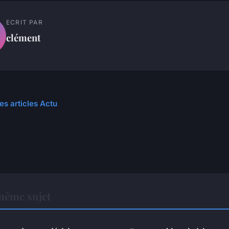
ECRIT PAR
clément
es articles Actu
même sujet