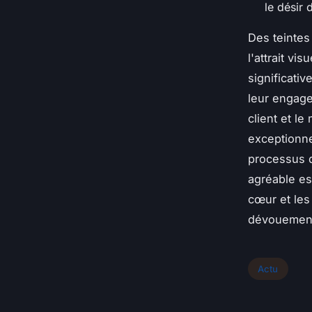
le désir 
Des teintes
l'attrait vi
significativ
leur engagem
client et le
exceptionne
processus d
agréable est
cœur et les
dévouement 
Actu