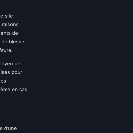
e site
 raisons
idents de
t de blesser
ôture.
 moyen de
lises pour
des
 même en cas
le d’une