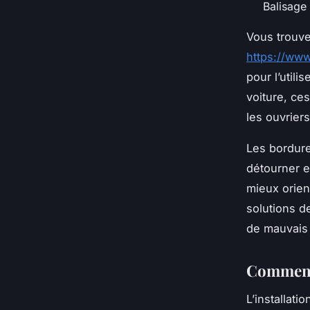
Balisage 
Vous trouve
https://ww
pour l’utili
voiture, ce
les ouvriers
Les bordur
détourner e
mieux orien
solutions d
de mauvais
Comment 
L’installat