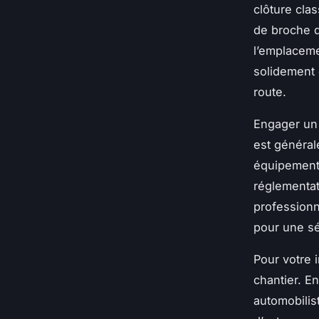
clôture clas
de broche d
l’emplaceme
solidement 
route.
Engager un 
est général
équipements
réglementa
professionn
pour une sé
Pour votre 
chantier. En
automobilist