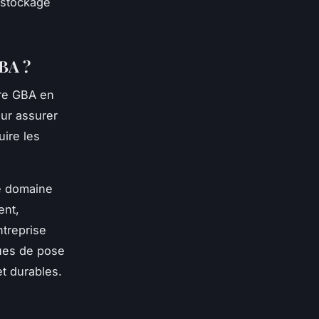
 stockage
GBA ?
ure GBA en
our assurer
uire les
le domaine
ent,
ntreprise
ques de pose
et durables.