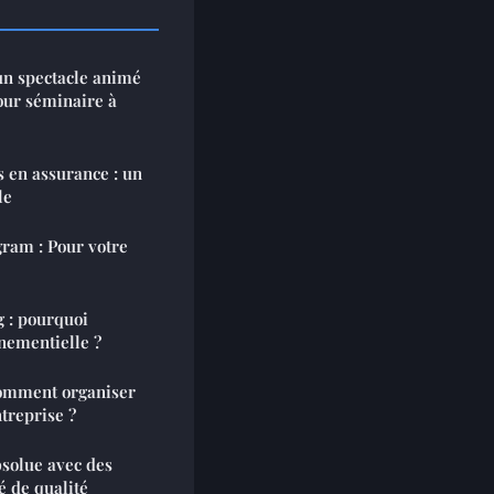
un spectacle animé
our séminaire à
 en assurance : un
le
gram : Pour votre
 : pourquoi
nementielle ?
comment organiser
treprise ?
bsolue avec des
é de qualité