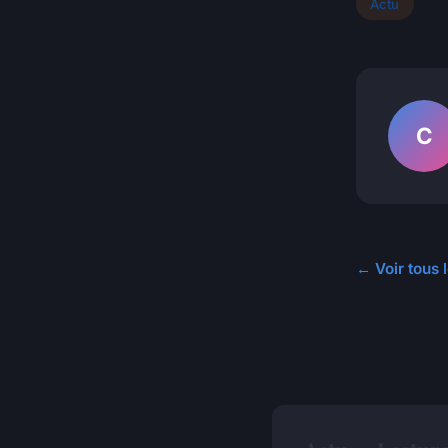
Actu
C
← Voir tous l