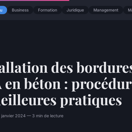
u
Business
Formation
Juridique
Management
M
allation des bordure
 en béton : procédur
eilleures pratiques
janvier 2024 — 3 min de lecture