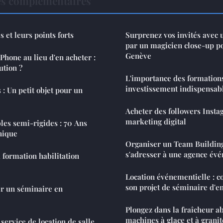
es complémentaires
s et leurs points forts
Surprenez vos invités avec 
par un magicien close-up p
Genève
Phone au lieu d'en acheter :
ution ?
L'importance des formations
investissement indispensab
 : Un petit objet pour un
Acheter des followers Insta
marketing digital
bles semi-rigides : 70 Ans
nique
Organiser un Team Building
s'adresser à une agence évé
 formation habilitation
Location événementielle : 
son projet de séminaire d'en
r un séminaire en
Plongez dans la fraîcheur a
machines à glace et à granit
service de location de salle