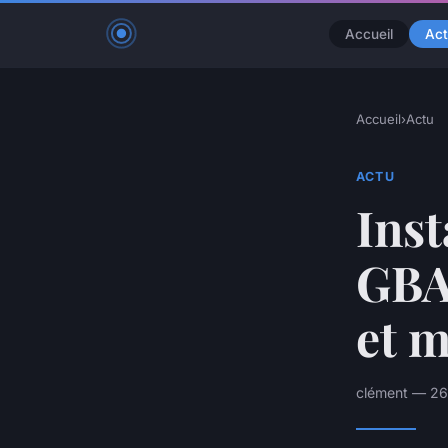
Accueil
Act
Accueil
›
Actu
ACTU
Inst
GBA
et m
clément — 26 