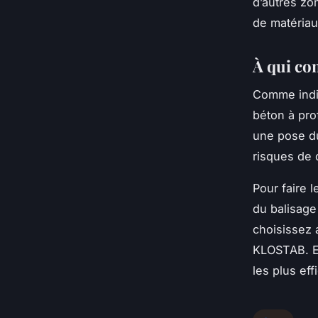
d’autres zo
de matériau
À qui co
Comme indiq
béton à prof
une pose dur
risques de 
Pour faire 
du balisage
choisissez 
KLOSTAB. En
les plus ef