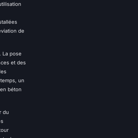
tilisation
à
stallées
viation de
. La pose
nces et des
les
 temps, un
 en béton
r du
es
tour