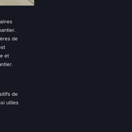
taines
antier.
ières de
est
e et
ntier.
itifs de
si utiles