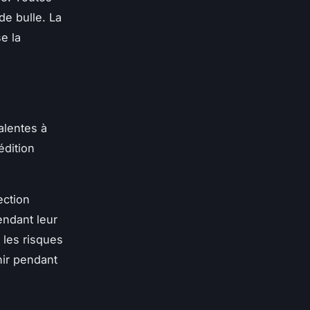
e bulle. La
e la
alentes à
édition
ection
endant leur
 les risques
nir pendant