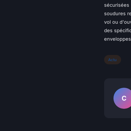
sécurisées 
soudures re
vol ou d'ou
des spécifi
enveloppe
Actu
C