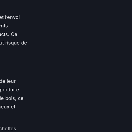
t l’envoi
ents
acts. Ce
ut risque de
de leur
 produire
de bois, ce
neux et
chettes