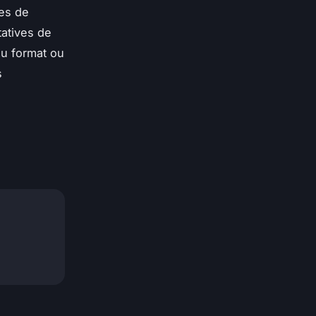
ées de
tatives de
du format ou
s