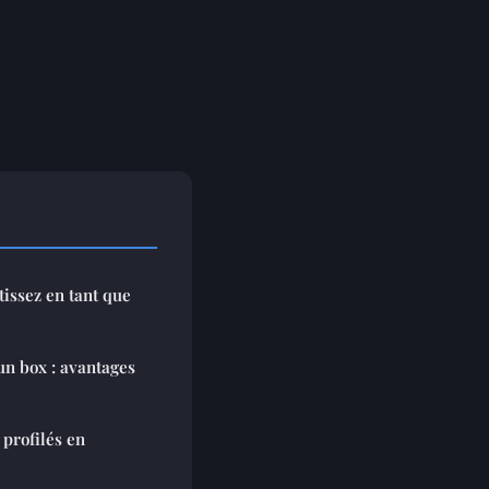
stissez en tant que
n box : avantages
 profilés en