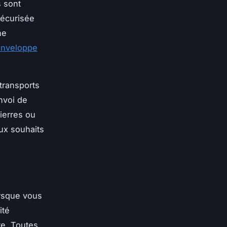
s sont
sécurisée
ne
'enveloppe
transports
envoi de
ierres ou
ux souhaits
orsque vous
ité
re. Toutes