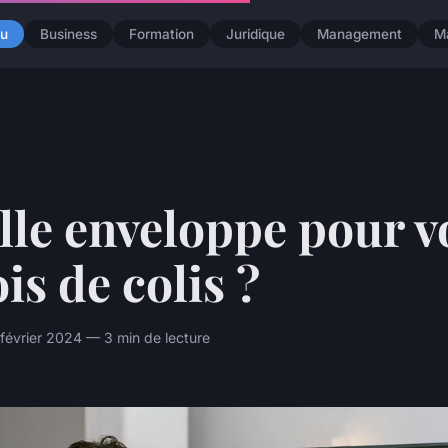
u
Business
Formation
Juridique
Management
M
lle enveloppe pour v
is de colis ?
février 2024 — 3 min de lecture