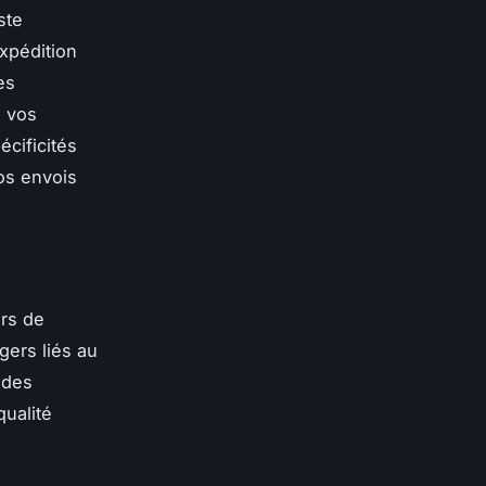
ste
xpédition
es
e vos
écificités
vos envois
ors de
gers liés au
 des
qualité