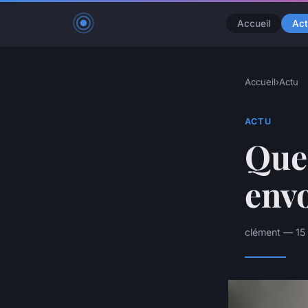
Accueil
Act
Accueil
›
Actu
ACTU
Que
envo
clément — 15 